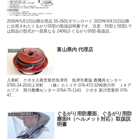
2026年5月1日以降出荷品 55-2601ダウンロード 2023年9月21日以降
に出荷されたぐるがり55型の取扱説明書です。注意：55型と55型Lで
は部品の型式が一部異なる 240912-ぐるがり55型-取扱説...
富山県内 代理店
代理店情報
入善町 クボタ入善営業所魚津市 魚津市農協 農機具センター
0765-24-2010上市町 （株）カミイチ 076-472-3296滑川市 ＪＡア
ルプス 滑川農機センター 0764-75-1141 クボタ 新川営業所 076-
47...
ぐるがり用防塵面、ぐるがり用防
ぐるがり用防塵面
塵面H（ヘルメット対応）取扱説
明書