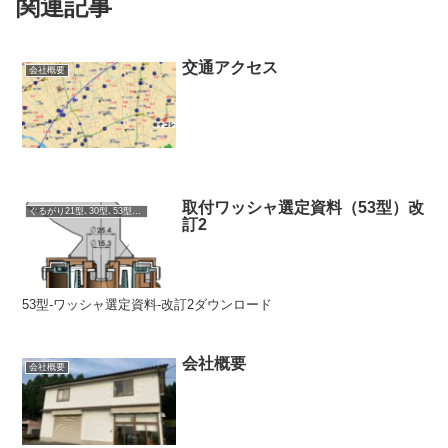
関連記事
交通アクセス
会社概要
取付ワッシャ選定資料（53型）改
ぐるがり21型､30型､53型､51型､60型
訂2
53型-ワッシャ選定資料-改訂2ダウンロード
会社概要
会社概要