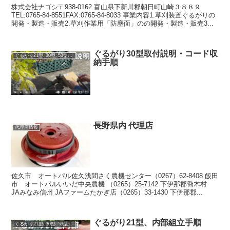
株式会社ナゴシ〒938-0162 富山県下新川郡朝日町山崎３８８９
TEL:0765-84-8551FAX:0765-84-8033 事業内容1.草刈装置ぐるがりの
開発・製造・販売2.草刈作業用「防塵面」のの開発・製造・販売3...
ぐるがり30型取付説明・コード収
ぐるがり21型､30型､53型､51型､60型
納手順
長野県内 代理店
代理店情報
佐久市 オートパル佐久浅間さく農機センター（0267）62-8408 飯田
市 オートパルいいだ中央農機 （0265）25-7142 下伊那郡喬木村
JAみなみ信州 JAファームたかぎ店（0265）33-1430 下伊那郡...
ぐるがり21型、内部組立手順
ぐるがり21型､30型､53型､51型､60型