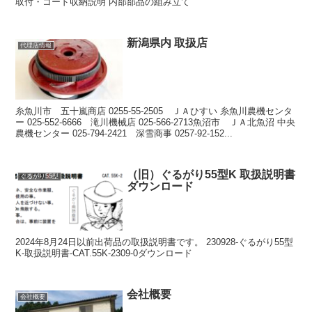
取付・コード収納説明 内部部品の組み立て
新潟県内 取扱店
代理店情報
糸魚川市 五十嵐商店 0255-55-2505 ＪＡひすい 糸魚川農機センタ
ー 025-552-6666 滝川機械店 025-566-2713魚沼市 ＪＡ北魚沼 中央
農機センター 025-794-2421 深雪商事 0257-92-152...
（旧）ぐるがり55型K 取扱説明書
ぐるがり55型
ダウンロード
2024年8月24日以前出荷品の取扱説明書です。 230928-ぐるがり55型
K-取扱説明書-CAT.55K-2309-0ダウンロード
会社概要
会社概要