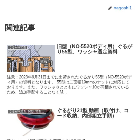
nagoshi1
関連記事
旧型（NO-5520ボディ用）ぐるが
ぐるがり55型
り55型、ワッシャ選定資料
注意：2023年9月31日までに出荷されたぐるがり55型（NO-5520ボデ
ィ用）の資料となります。 55型は二面幅19mmのナットに対応して
おります。また、ワッシャ８とともにワッシャ10が同梱されている
ため、追加手配することなくM...
ぐるがり21型 動画（取付け、コ
ぐるがり21型､30型､53型､51型､60型
ード収納、内部組立手順）