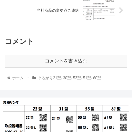
当社商品の変更点ご連絡
コメント
コメントを書き込む
ホーム
ぐるがり21型､30型､53型､51型､60型