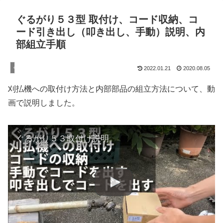
ぐるがり５３型 取付け、コード収納、コ
ード引き出し（叩き出し、手動）説明、内
部組立手順
ぐるがり21型､30型､53型､51型､60型
2022.01.21
2020.08.05
刈払機への取付け方法と内部部品の組立方法について、動
画で説明しました。
ぐるがり５３取付け説明