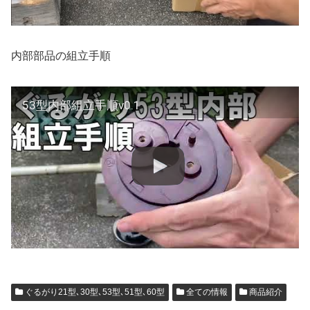
内部部品の組立手順
53型内部組立手順v0.1
ぐるがり21型､30型､53型､51型､60型
全ての情報
商品紹介