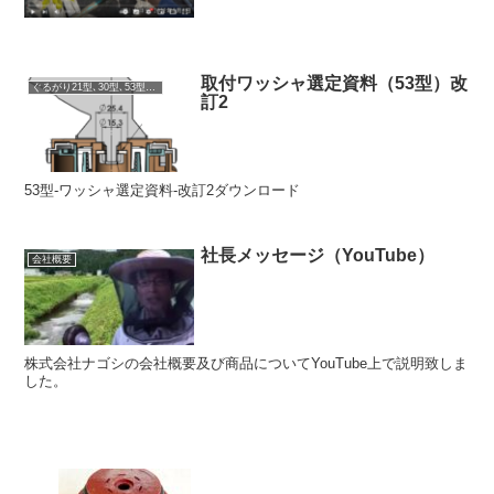
取付ワッシャ選定資料（53型）改
ぐるがり21型､30型､53型､51型､60型
訂2
53型-ワッシャ選定資料-改訂2ダウンロード
社長メッセージ（YouTube）
会社概要
株式会社ナゴシの会社概要及び商品についてYouTube上で説明致しま
した。