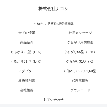
株式会社ナゴシ
ぐるがり、防塵面の製造販売元
全ての情報
社長メッセージ
商品紹介
ぐるがり用防塵面
ぐるがり22型（L･K）
ぐるがり55型（L･K）
ぐるがり61型（L･K）
ぐるがり31型（K）
アダプター
(旧)21,30,53,51,60型
取扱説明書
代理店情報
会社概要
ダウンロード
お問い合わせ