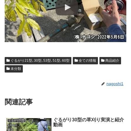
ぐるがり21型､30型､53型､51型､60型
全ての情報
商品紹介
未分類
nagoshi1
関連記事
ぐるがり30型の草刈り実演と紹介
ぐるがり31型
動画