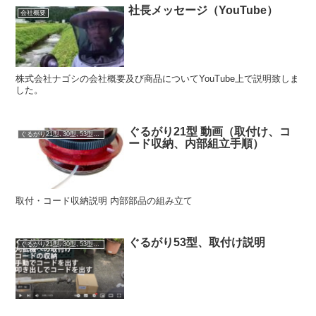
社長メッセージ（YouTube）
会社概要
株式会社ナゴシの会社概要及び商品についてYouTube上で説明致しま
した。
ぐるがり21型 動画（取付け、コ
ぐるがり21型､30型､53型､51型､60型
ード収納、内部組立手順）
取付・コード収納説明 内部部品の組み立て
ぐるがり53型、取付け説明
ぐるがり21型､30型､53型､51型､60型