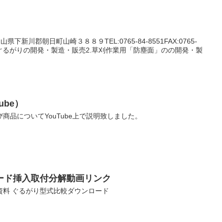
山県下新川郡朝日町山崎３８８９TEL:0765-84-8551FAX:0765-
刈装置ぐるがりの開発・製造・販売2.草刈作業用「防塵面」のの開発・製
ube）
商品についてYouTube上で説明致しました。
ード挿入取付分解動画リンク
15 資料 ぐるがり型式比較ダウンロード